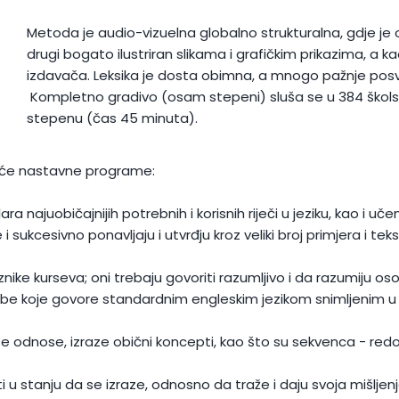
Metoda je audio-vizuelna globalno strukturalna, gdje je
drugi bogato ilustriran slikama i grafičkim prikazima, a k
izdavača. Leksika je dosta obimna, a mnogo pažnje posv
Kompletno gradivo (osam stepeni) sluša se u 384 škol
stepenu (čas 45 minuta).
edeće nastavne programe:
a najuobičajnijih potrebnih i korisnih riječi u jeziku, kao i učen
sukcesivno ponavljaju i utvrđju kroz veliki broj primjera i tek
ke kurseva; oni trebaju govoriti razumljivo i da razumiju os
be koje govore standardnim engleskim jezikom snimljenim u s
 odnose, izraze obični koncepti, kao što su sekvenca - redosli
ti u stanju da se izraze, odnosno da traže i daju svoja mišlje