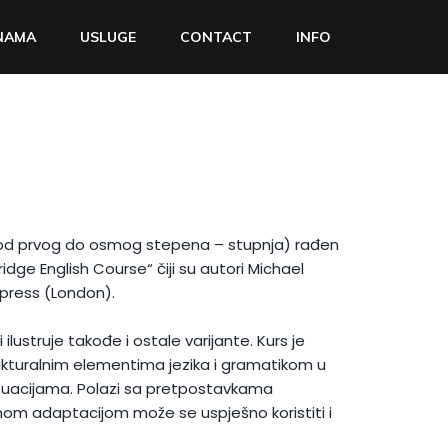
NAMA
USLUGE
CONTACT
INFO
 (od prvog do osmog stepena – stupnja) rađen
dge English Course“
čiji su autori Michael
 press (London).
ilustruje takođe i ostale varijante. Kurs je
rukturalnim elementima jezika i gramatikom u
ituacijama. Polazi sa pretpostavkama
om adaptacijom može se uspješno koristiti i