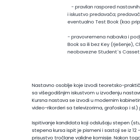
- pravilan raspored nastavnih časova i
i iskustvo predavača; predavači se slu
eventualno Test Book (kao pripremniu li
- pravovremena nabavka i podjela mate
Book sa ili bez Key (rješenje), Class C
neobavezne Student`s Cassette.
N
astavno osoblje
koje izvodi teoretsko-praktič
sa višegodišnjim iskustvom u izvođenju nastav
Kursna nastava se izvodi u modernim kabineti
video-rikorderi sa televizorima, grafoskop i sl
Ispitivanje kandidata koji odslušaju stepen (st
stepena kursa ispit je pismeni i sastoji se iz 12
prisustvo tročlane validne komisije. Nakon toga