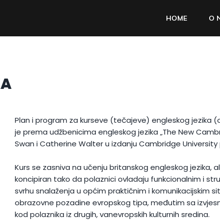
HOME
O 
KA
Plan i program za kurseve (tečajeve) engleskog jezika
je prema udžbenicima engleskog jezika
„The New Cambri
Swan i Catherine Walter u izdanju Cambridge University
Kurs se zasniva na učenju britanskog engleskog jezika, ali 
koncipiran tako da polaznici ovladaju funkcionalnim i st
svrhu snalaženja u općim praktičnim i komunikacijskim s
obrazovne pozadine evropskog tipa, međutim sa izvjesn
kod polaznika iz drugih, vanevropskih kulturnih sredina.