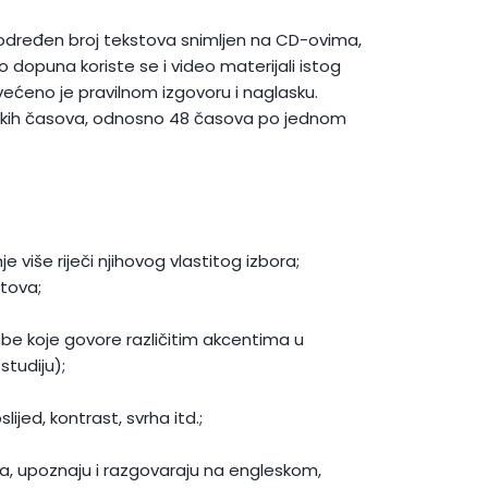
 određen broj tekstova snimljen na CD-ovima,
ao dopuna koriste se i video materijali istog
ećeno je pravilnom izgovoru i naglasku.
skih časova, odnosno 48 časova po jednom
je više riječi njihovog vlastitog izbora;
stova;
obe koje govore različitim akcentima u
tudiju);
jed, kontrast, svrha itd.;
nja, upoznaju i razgovaraju na engleskom,