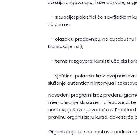
opisuju, prigovaraju, traže dozvole, suges
- situacije: polaznici će završetkom ku
na primjer:
- olazak u prodavnicu, na autobusnu i že
transakcije i sl.);
- teme razgovora: kursisti uče da kori
- vještine: polaznici kroz ovaj nastavni
slušanje autentičnih intervjua i tekstova
Navedeni programi kroz pređenu gramatik
memorisanje slušanjem predavača, te audi
nastavi, rješavanje zadaće iz Practice b
pravilnu organizaciju kursa, dovesti će
Organizacija kursne nastave podrazum