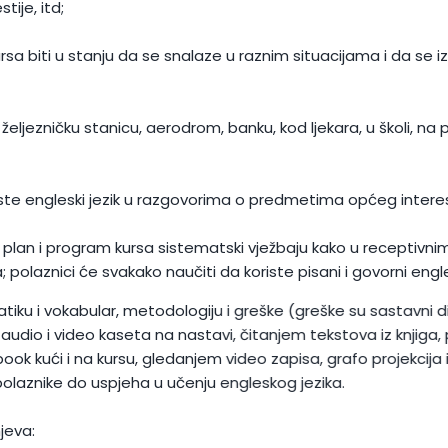
tije, itd;
rsa biti u stanju da se snalaze u raznim situacijama i da se
ljezničku stanicu, aerodrom, banku, kod ljekara, u školi, na p
ste engleski jezik u razgovorima o predmetima općeg intere
 plan i program kursa sistematski vježbaju kako u receptivnim,
; polaznici će svakako naučiti da koriste pisani i govorni engle
u i vokabular, metodologiju i greške (greške su sastavni dio 
o i video kaseta na nastavi, čitanjem tekstova iz knjiga, prir
ook kući i na kursu, gledanjem video zapisa, grafo projekcija
 polaznike do uspjeha u učenju engleskog jezika.
jeva: