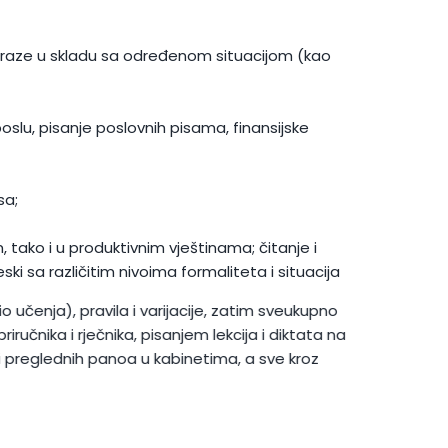
 izraze u skladu sa određenom situacijom (kao
oslu, pisanje poslovnih pisama, finansijske
sa;
 tako i u produktivnim vještinama; čitanje i
ski sa različitim nivoima formaliteta i situacija
učenja), pravila i varijacije, zatim sveukupno
učnika i rječnika, pisanjem lekcija i diktata na
 i preglednih panoa u kabinetima, a sve kroz