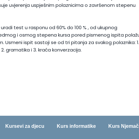
isuje uvjerenja uspješnim polaznicima o završenom stepenu
o uradi test u rasponu od 60% do 100 % , od ukupnog
i sedmog i osmog stepena kursa pored pismenog ispita polaž
 Usmeni ispit sastoji se od tri pitanja za svakog polaznika: 1
2. gramatika i 3. kraća konverzacija.
Kursevi za djecu
Kurs informatike
Kurs Njemač