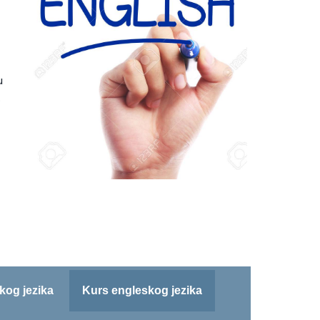
u
.
kog jezika
Kurs engleskog jezika