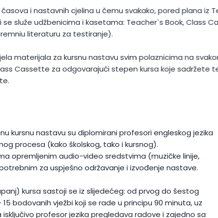
 nastavnih cjelina u čemu svakako, pored plana iz Teacher`s 
že udžbenicima i kasetama: Teacher`s Book, Class Cassette 
teraturu za testiranje).
rijala za kursnu nastavu svim polaznicima na svakom stepen
assette za odgovarajući stepen kursa koje sadržete tekstove i
nu kursnu nastavu su diplomirani profesori engleskog jezika
nog procesa (kako školskog, tako i kursnog).
ma opremljenim audio-video sredstvima (muzičke linije,
.) potrebnim za uspješno održavanje i izvođenje nastave.
upanj) kursa sastoji se iz slijedećeg: od prvog do šestog
 – 15 bodovanih vježbi koji se rade u principu 90 minuta, uz
 isključivo profesor jezika pregledava radove i zajedno sa