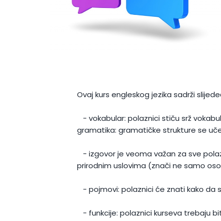
Ovaj kurs engleskog jezika sadrži slij
- vokabular: polaznici stiču srž vokabular
gramatika: gramatičke strukture se uče i 
- izgovor je veoma važan za sve polazni
prirodnim uslovima (znači ne samo oso
- pojmovi: polaznici će znati kako da se
- funkcije: polaznici kurseva trebaju bi