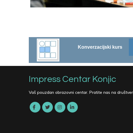
Konverzacijski kurs
Impress Centar Konjic
Vaš pouzdan obrazovni centar. Pratite nas na društv