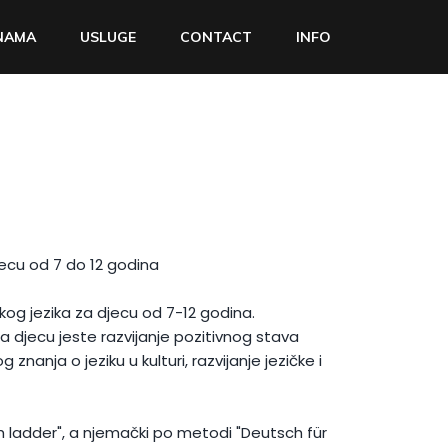
NAMA
USLUGE
CONTACT
INFO
jecu od 7 do 12 godina
og jezika za djecu od 7-12 godina.
za djecu jeste razvijanje pozitivnog stava
znanja o jeziku u kulturi, razvijanje jezičke i
sh ladder", a njemački po metodi "Deutsch für