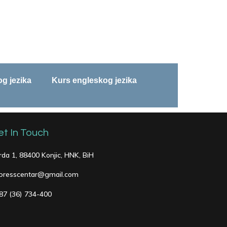
g jezika
Kurs engleskog jezika
et In Touch
rda 1, 88400 Konjic, HNK, BiH
presscentar@gmail.com
87 (36) 734-400