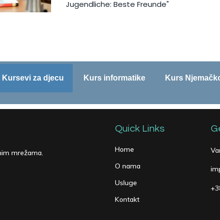
Jugendliche: Beste Freunde"
Kursevi za djecu
Kurs informatike
Kurs Njemačko
Quick Links
G
Home
Va
enim mrežama.
O nama
im
Usluge
+3
Kontakt